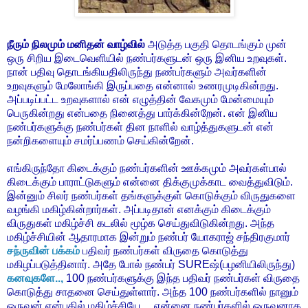
நீரும் நிலமும் மனிதன் வாழ்வில்
அடுத்த பகுதி தொடங்கும் முன்
ஒரு சிறிய இடைவெளியில் நண்பர்களுடன் ஒரு இனிய உறவுகள்.
நான் பதிவு தொடங்கியதிலிருந்து நண்பர்களும் அவர்களின்
உறவுகளும் மேலோங்கி இருப்பதை என்னால் உணரமுடிகின்றது.
அப்படிப்பட்ட உறவுகளால் என் எழுத்தின் வேகமும் மேன்மையும்
பெருகின்றது என்பதை நினைத்து பார்க்கின்றேன். என் இனிய
நண்பர்களுக்கு நண்பர்கள் தின நாளில் வாழ்த்துகளுடன் என்
நன்றிகளையும் சமர்ப்பணம் செய்கின்றேன்.
எங்கிருந்தோ கிடைக்கும் நண்பர்களின் ஊக்கமும் அவர்கள்பால்
கிடைக்கும் பாராட்டுகளும் என்னை திக்குமுக்காட வைத்துவிடும்.
இன்னும் சிலர் நண்பர்கள் தங்களுக்குள் கொடுக்கும் விருதுகளை
வழங்கி மகிழ்கின்றார்கள். அப்படிதான் எனக்கும் கிடைக்கும்
விருதுகள் மகிழ்ச்சி கடலில் மூழ்க செய்துவிடுகின்றது. அந்த
மகிழ்ச்சியின் ஆதாரமாக இன்றும் நண்பர் யோகராஜ் சந்திரகுமார்
சந்ருவின் பக்கம்
பதிவர் நண்பர்கள் விருதை கொடுத்து
மகிழப்படுத்தினார். அதே போல் நண்பர் SUREஷ்(பழனியிலிருந்து)
கனவுகளே..,
100 நண்பர்களுக்கு இந்த பதிவர் நண்பர்கள் விருதை
கொடுத்து சாதனை செய்துள்ளார். அந்த 100 நண்பர்களில் நானும்
ஒருவன் என்பதில் மகிழ்ச்சியே.... என்னை நண்பர்களில் ஒருவனாக