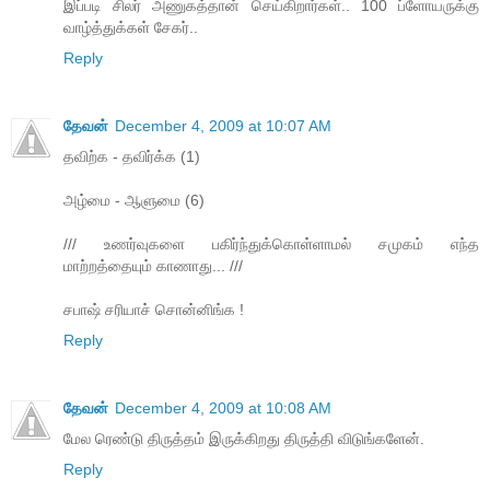
இப்படி சிலர் அணுகத்தான் செய்கிறார்கள்.. 100 ப்ளோயருக்கு
வாழ்த்துக்கள் சேகர்..
Reply
தேவன்
December 4, 2009 at 10:07 AM
தவிற்க - தவிர்க்க (1)
அழ்மை - ஆளுமை (6)
/// உணர்வுகளை பகிர்ந்துக்கொள்ளாமல் சமுகம் எந்த
மாற்றத்தையும் காணாது... ///
சபாஷ் சரியாச் சொன்னிங்க !
Reply
தேவன்
December 4, 2009 at 10:08 AM
மேல ரெண்டு திருத்தம் இருக்கிறது திருத்தி விடுங்களேன்.
Reply