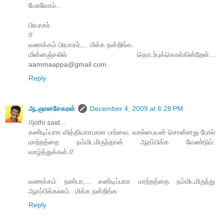
பேசுவோம்...
பிரபாகர்.
//
வணக்கம் பிரபாகர்,... மிக்க நன்றிங்க.
மின்னஞ்சலில் தொடர்புக்கொள்கின்றேன்...
aammaappa@gmail.com
Reply
ஆ.ஞானசேகரன்
December 4, 2009 at 6:28 PM
//jothi said...
கண்டிப்பாக வித்தியாசமான பார்வை. வால்பையன் சொன்னது போல்
மாற்றத்தை நம்மிடமிருந்தான் ஆரம்பிக்க வேண்டும்.
வாழ்த்துக்கள்.//
வணக்கம் நண்பா,... கண்டிப்பாக மாற்றத்தை நம்மிடமிருந்து
ஆரம்பிக்கலாம்.. மிக்க நன்றிங்க‌
Reply