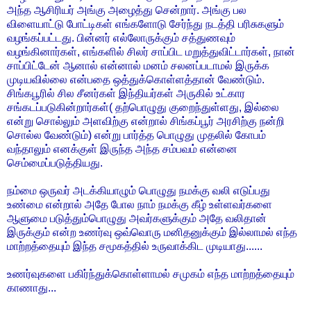
அந்த ஆசிரியர் அங்கு அழைத்து சென்றார். அங்கு பல
விளையாட்டு போட்டிகள் எங்களோடு சேர்ந்து நடத்தி பரிசுகளும்
வழங்கப்பட்டது. பின்னர் எல்லோருக்கும் சத்துணவும்
வழங்கினார்கள், எங்களில் சிலர் சாப்பிட மறுத்துவிட்டார்கள், நான்
சாப்பிட்டேன் ஆனால் என்னால் மனம் சலனப்படாமல் இருக்க
முடியவில்லை என்பதை ஒத்துக்கொள்ளத்தான் வேண்டும்.
சிங்கபூரில் சில சீனர்கள் இந்தியர்கள் அருகில் உட்கார
சங்கடப்படுகின்றார்கள்( தற்பொழுது குறைந்துள்ளது, இல்லை
என்று சொல்லும் அளவிற்கு என்றால் சிங்கப்பூர் அரசிற்கு நன்றி
சொல்ல வேண்டும்) என்று பார்த்த பொழுது முதலில் கோபம்
வந்தாலும் எனக்குள் இருந்த அந்த சம்பவம் என்னை
செம்மைப்படுத்தியது.
நம்மை ஒருவர் அடக்கியாழும் பொழுது நமக்கு வலி எடுப்பது
உண்மை என்றால் அதே போல நாம் நமக்கு கீழ் உள்ளவர்களை
ஆளுமை படுத்தும்பொழுது அவர்களுக்கும் அதே வலிதான்
இருக்கும் என்ற உணர்வு ஒவ்வொரு மனிதனுக்கும் இல்லாமல் எந்த
மாற்றத்தையும் இந்த சமூகத்தில் உருவாக்கிட முடியாது......
உணர்வுகளை பகிர்ந்துக்கொள்ளாமல் சமுகம் எந்த மாற்றத்தையும்
காணாது...