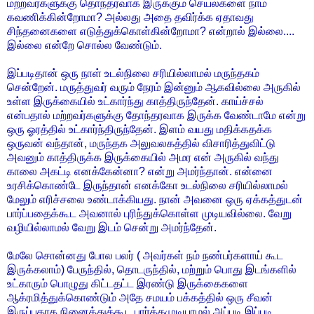
மற்றவர்களுக்கு தொந்தரவாக இருக்கும் செயல்களை நாம்
கவணிக்கின்றோமா? அல்லது அதை தவிர்க்க ஏதாவது
சிந்தனைகளை எடுத்துக்கொள்கின்றோமா? என்றால் இல்லை....
இல்லை என்றே சொல்ல வேண்டும்.
இப்படிதான் ஒரு நாள் உடல்நிலை சரியில்லாமல் மருந்தகம்
சென்றேன். மருத்துவர் வரும் நேரம் இன்னும் ஆகவில்லை அருகில்
உள்ள இருக்கையில் உட்கார்ந்து காத்திருந்தேன். காய்ச்சல்
என்பதால் மற்றவர்களுக்கு தோந்தரவாக இருக்க வேண்டாமே என்று
ஒரு ஓரத்தில் உட்கார்ந்திருந்தேன். இளம் வயது மதிக்கதக்க
ஒருவன் வந்தான், மருந்தக‌ அலுவலகத்தில் விசாரித்துவிட்டு
அவனும் காத்திருக்க இருக்கையில் அமர என் அருகில் வந்து
காலை அகட்டி எனக்கேன்னா? என்று அமர்ந்தான். என்னை
உரசிக்கொண்டே இருந்தான் எனக்கோ உடல்நிலை சரியில்லாமல்
மேலும் எரிச்சலை உண்டாக்கியது. நான் அவனை ஒரு ஏக்கத்துடன்
பார்ப்பதைக்கூட அவனால் புரிந்துக்கொள்ள முடியவில்லை. வேறு
வழியில்லாமல் வேறு இடம் சென்று அமர்ந்தேன்.
மேலே சொன்னது போல பலர் ( அவர்கள் நம் நண்பர்களாய் கூட
இருக்கலாம்) பேருந்தில், தொடருந்தில், மற்றும் பொது இடங்களில்
உட்காரும் பொழுது கிட்டதட்ட இரண்டு இருக்கைகளை
ஆக்ரமித்துக்கொண்டும் அதே சமயம் பக்கத்தில் ஒரு சீவன்
இருப்பதாக நினைத்துக்கூட பார்க்கமுடியாமல் அப்படி இப்படி