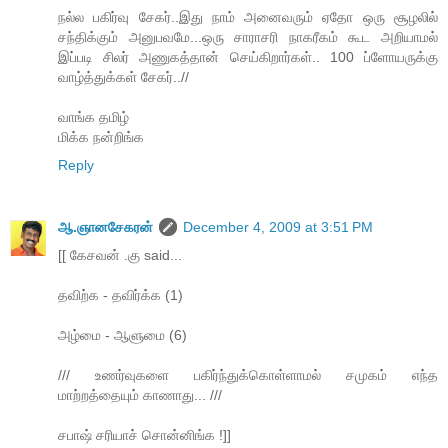
நல்ல பகிர்வு சேகர்..இது நாம் அனைவரும் ஏதோ ஒரு சூழலில்
சந்திக்கும் அனுபவமே...ஒரு சாராசரி நாகரீகம் கூட அறியாமல்
இப்படி சிலர் அணுகத்தான் செய்கிறார்கள்.. 100 ப்ளோயருக்கு
வாழ்த்துக்கள் சேகர்..//
வாங்க தமிழ்
மிக்க நன்றிங்க
Reply
ஆ.ஞானசேகரன்
December 4, 2009 at 3:51 PM
[[ கேசவன் .கு said...
தவிற்க - தவிர்க்க (1)
அழ்மை - ஆளுமை (6)
/// உணர்வுகளை பகிர்ந்துக்கொள்ளாமல் சமுகம் எந்த
மாற்றத்தையும் காணாது... ///
சபாஷ் சரியாச் சொன்னிங்க !]]