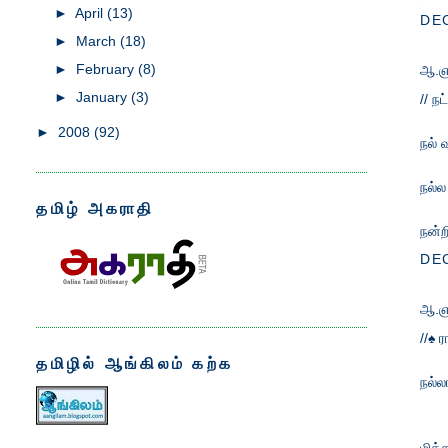
►
April
(13)
DEC
►
March
(18)
►
February
(8)
ஆ.ஞ
►
January
(3)
// நட
►
2008
(92)
நல் 
நல்ல
தமிழ் அகராதி
நன்ற
DEC
ஆ.ஞ
//♠ 
தமிழில் ஆங்கிலம் கற்க
நல்ல
மிக்