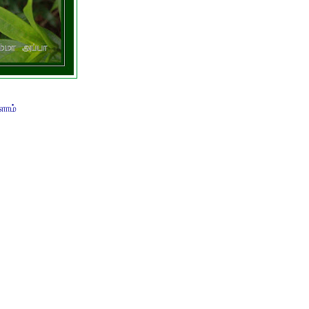
்ளோம்