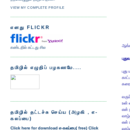
VIEW MY COMPLETE PROFILE
எனது FLICKR
ஆங்க
கண்டதில் சுட்டது சில
புது
தமிழில் எழுதிப் பழகலாமே....
புது
காட்
கரைப
வரும
உன் 
என் 
தமிழில் தட்டச்சு செய்ய‌ (அழகி , எ‍‍-
வாழ்
கலப்பை)
என் 
C
lick here for download எ‍‍-கலப்பை( free)
C
lick
வாழ்