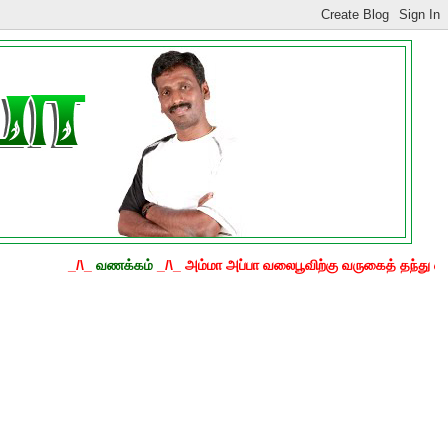
_/\_
வணக்கம்
_/\_ அம்மா அப்பா வலைபூவிற்கு வருகைத் தந்து என்னை ஊக்கப