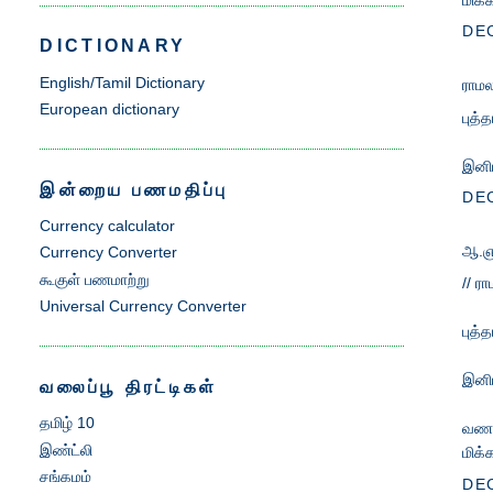
DEC
DICTIONARY
English/Tamil Dictionary
ராமல
European dictionary
புத்
இனிய
இன்றைய பணமதிப்பு
DEC
Currency calculator
ஆ.ஞ
Currency Converter
கூகுள் பணமாற்று
// ரா
Universal Currency Converter
புத்
இனிய
வலைப்பூ திரட்டிகள்
தமிழ் 10
வணக
இண்ட்லி
மிக்
சங்கமம்
DEC