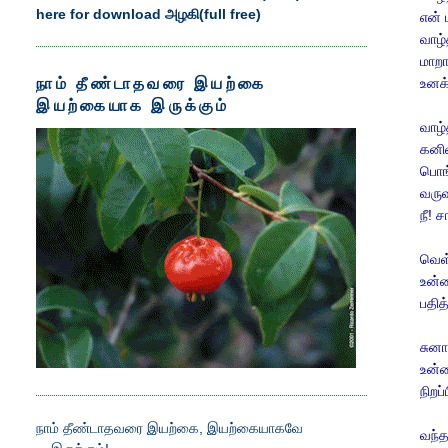
here for download அழகி(full free)
என்
வாழ்
மாறா
நாம் தீண்டாதவரை இயற்கை
உனக்
இயற்கையாக இருக்கும்
வாழ்
கனி
பொங
வருவ
நீ! 
வெள்
உன்ன
பதித
சுனா
உன்
நிறப்
நாம் தீண்டாதவரை இயற்கை, இயற்கையாகவே
வந்த