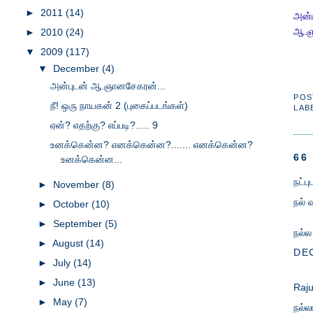
►
2011
(14)
அன்ப
ஆ.ஞ
►
2010
(24)
▼
2009
(117)
▼
December
(4)
அன்புடன் ஆ.ஞானசேகரன்...
POS
நீ! ஒரு நாயகன் 2 (புகைப்படங்கள்)
LAB
ஏன்? எதற்கு? எப்படி?..... 9
உனக்கென்ன? எனக்கென்ன?....... எனக்கென்ன?
66
உனக்கென்ன...
நட்ப
►
November
(8)
நல் 
►
October
(10)
►
September
(5)
நல்ல
►
August
(14)
DEC
►
July
(14)
►
June
(13)
Raj
►
May
(7)
நல்ல